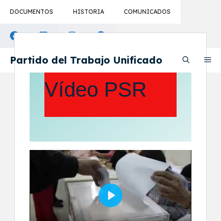
Saltar
DOCUMENTOS
HISTORIA
COMUNICADOS
al
contenido
Partido del Trabajo Unificado
M
Vídeo PSR
P
l